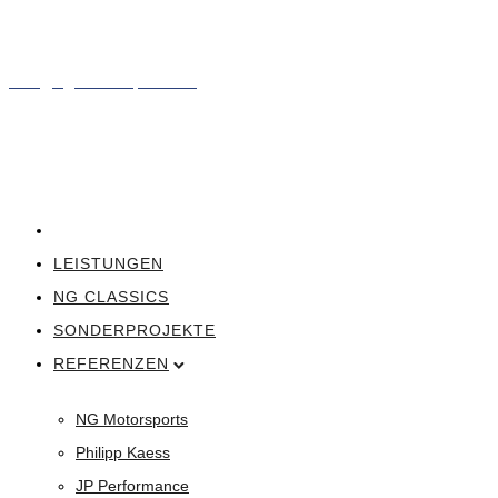
05724 - 957 95 84
info@ng-motorsports.de
STARTSEITE
LEISTUNGEN
NG CLASSICS
SONDERPROJEKTE
REFERENZEN
NG Motorsports
Philipp Kaess
JP Performance