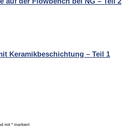
e auf der Flowbench bei NG – Teil 2
it Keramikbeschichtung – Teil 1
ind mit
*
markiert